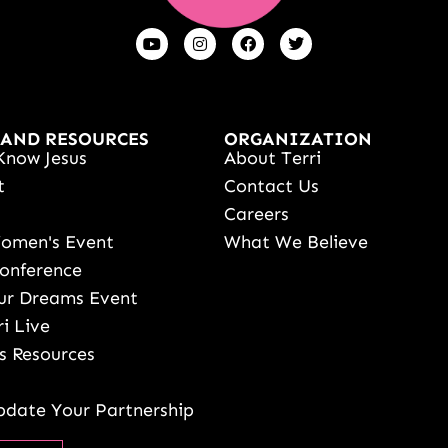
 AND RESOURCES
ORGANIZATION
Know Jesus
About Terri
t
Contact Us
s
Careers
Women's Event
What We Believe
onference
ur Dreams Event
ri Live
s Resources
date Your Partnership