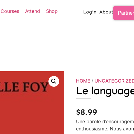
Courses
Attend
Shop
Login
About
Partne
HOME
/
UNCATEGORIZE
Le language
$
8.99
Une parole d’encourageme
enthousiasme. Nous avon